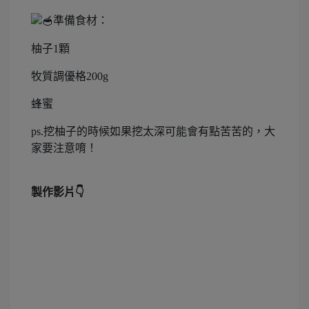
準備食材：
柚子1顆
牧質調優格200g
蜂蜜
ps.挖柚子的時候如果挖太深可能會有點苦苦的，大
家要注意唷！
製作影片👇