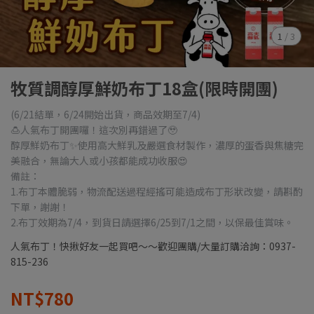
1
/
3
牧質調醇厚鮮奶布丁18盒(限時開團)
(6/21結單，6/24開始出貨，商品效期至7/4)
🍮人氣布丁開團囉！這次別再錯過了🥹
醇厚鮮奶布丁✨使用高大鮮乳及嚴選食材製作，濃厚的蛋香與焦糖完
美融合，無論大人或小孩都能成功收服😍
備註：
1.布丁本體脆弱，物流配送過程經搖可能造成布丁形狀改變，請斟酌
下單，謝謝！
2.布丁效期為7/4，到貨日請選擇6/25到7/1之間，以保最佳賞味。
人氣布丁！快揪好友一起買吧～～歡迎團購/大量訂購洽詢：0937-
815-236
NT$780