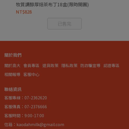
牧質調醇厚焙茶布丁18盒(限時開團)
牧
NT$828
NT
已售完
關於我們
關於高大
會員專區
退貨政策
隱私政策
防詐騙宣導
認證專區
相關報導
客服中心
聯絡資訊
客服專線：07-2362620
客服傳真：07-2376666
客服時間：9:00-17:00
信箱：kaodahmilk@gmail.com